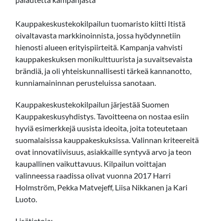
Kauppakeskustekokilpailun tuomaristo kiitti Itistä
oivaltavasta markkinoinnista, jossa hyödynnetiin
hienosti alueen erityispiirteitä. Kampanja vahvisti
kauppakeskuksen monikulttuurista ja suvaitsevaista
brändiä, ja oli yhteiskunnallisesti tärkeä kannanotto,
kunniamaininnan perusteluissa sanotaan.
Kauppakeskustekokilpailun järjestää Suomen
Kauppakeskusyhdistys. Tavoitteena on nostaa esiin
hyviä esimerkkejä uusista ideoita, joita toteutetaan
suomalaisissa kauppakeskuksissa. Valinnan kriteereitä
ovat innovatiivisuus, asiakkaille syntyvä arvo ja teon
kaupallinen vaikuttavuus. Kilpailun voittajan
valinneessa raadissa olivat vuonna 2017 Harri
Holmström, Pekka Matvejeff, Liisa Nikkanen ja Kari
Luoto.
Lisätietoja: