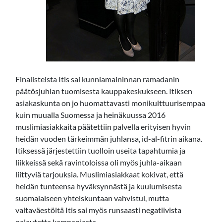
Finalisteista Itis sai kunniamaininnan ramadanin
päätösjuhlan tuomisesta kauppakeskukseen. Itiksen
asiakaskunta on jo huomattavasti monikulttuurisempaa
kuin muualla Suomessa ja heinäkuussa 2016
muslimiasiakkaita päätettiin palvella erityisen hyvin
heidän vuoden tärkeimmän juhlansa, id-al-fitrin aikana.
Itiksessä järjestettiin tuolloin useita tapahtumia ja
liikkeissä sekä ravintoloissa oli myös juhla-aikaan
liittyviä tarjouksia. Muslimiasiakkaat kokivat, että
heidän tunteensa hyväksynnästä ja kuulumisesta
suomalaiseen yhteiskuntaan vahvistui, mutta
valtaväestöltä Itis sai myös runsaasti negatiivista
palautetta kampanjasta