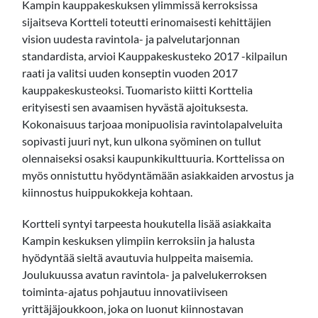
Kampin kauppakeskuksen ylimmissä kerroksissa
sijaitseva Kortteli toteutti erinomaisesti kehittäjien
vision uudesta ravintola- ja palvelutarjonnan
standardista, arvioi Kauppakeskusteko 2017 -kilpailun
raati ja valitsi uuden konseptin vuoden 2017
kauppakeskusteoksi. Tuomaristo kiitti Korttelia
erityisesti sen avaamisen hyvästä ajoituksesta.
Kokonaisuus tarjoaa monipuolisia ravintolapalveluita
sopivasti juuri nyt, kun ulkona syöminen on tullut
olennaiseksi osaksi kaupunkikulttuuria. Korttelissa on
myös onnistuttu hyödyntämään asiakkaiden arvostus ja
kiinnostus huippukokkeja kohtaan.
Kortteli syntyi tarpeesta houkutella lisää asiakkaita
Kampin keskuksen ylimpiin kerroksiin ja halusta
hyödyntää sieltä avautuvia hulppeita maisemia.
Joulukuussa avatun ravintola- ja palvelukerroksen
toiminta-ajatus pohjautuu innovatiiviseen
yrittäjäjoukkoon, joka on luonut kiinnostavan