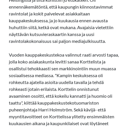
ennennäkemätöntä, että kaupungin kiinnostavimmat
ravintolat ja kokit palvelevat asiakkaitaan
kauppakeskuksessa, ja jo kuukausia ennen avausta
huhuttiin siitä, ketkä ovat mukana. Avajaisia vietettiin
näyttävän kutsuvieraskaartin kanssa ja uusi
ravintolakokonaisuus sai paljon mediajulkisuutta.
Vuoden kauppakeskustekoa valinnut raati arvosti tapaa,
jolla koko asiakaskunta levitti sanaa Korttelista ja
osallistui tehokkaasti sen markkinointiin muun muassa
sosiaalisessa mediassa. "Kampin keskuksessa oli
rohkeutta ajatella asioita uudella tavalla ja tehdä
rohkeasti jotain erilaista. Korttelin onnistunut
avaaminen osoitti, että kokeilu kannatti ja huomio oli
taattu", kiittää kauppakeskustekotuomariston
puheenjohtaja Harri Holmström. Sekä kävijä- että
myyntitavoitteet on Korttelissa ylitetty ensimmäisten
kuukausien aikana ja kaupunkilaiset ovat löytäneet