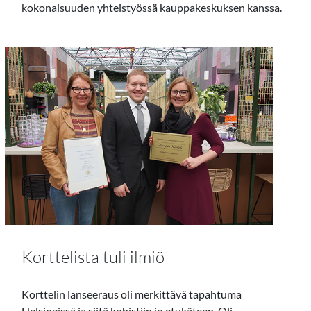
kokonaisuuden yhteistyössä kauppakeskuksen kanssa.
Korttelista tuli ilmiö
Korttelin lanseeraus oli merkittävä tapahtuma
Helsingissä ja siitä kohistiin jo etukäteen. Oli