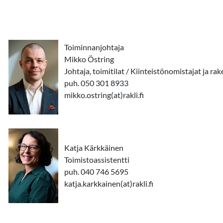
Toiminnanjohtaja
Mikko Östring
Johtaja, toimitilat / Kiinteistönomistajat ja rak
puh. 050 301 8933
mikko.ostring(at)rakli.fi
Katja Kärkkäinen
Toimistoassistentti
puh. 040 746 5695
katja.karkkainen(at)rakli.fi