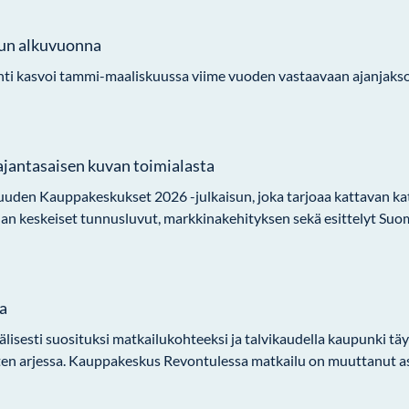
un alkuvuonna
i kasvoi tammi-maaliskuussa viime vuoden vastaavaan ajanjakso
ajantasaisen kuvan toimialasta
uuden Kauppakeskukset 2026 -julkaisun, joka tarjoaa kattavan 
lan keskeiset tunnusluvut, markkinakehityksen sekä esittelyt Suom
a
sesti suosituksi matkailukohteeksi ja talvikaudella kaupunki täyt
n arjessa. Kauppakeskus Revontulessa matkailu on muuttanut asiak