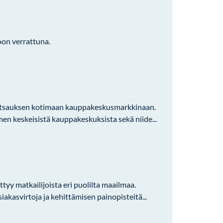
on verrattuna.
katsauksen kotimaan kauppakeskusmarkkinaan.
en keskeisistä kauppakeskuksista sekä niide...
tyy matkailijoista eri puolilta maailmaa.
asvirtoja ja kehittämisen painopisteitä...