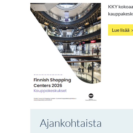
KKY kokoaa 
kauppakesku
Lue lisää
Ajankohtaista