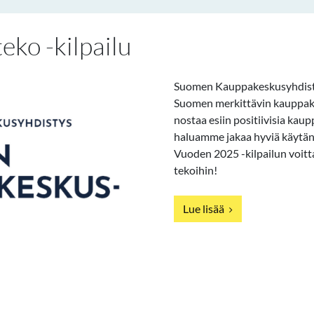
ko -kilpailu
Suomen Kauppakeskusyhdistys r
Suomen merkittävin kauppake
nostaa esiin positiivisia kaup
haluamme jakaa hyviä käytänt
Vuoden 2025 -kilpailun voittaj
tekoihin!
Lue lisää