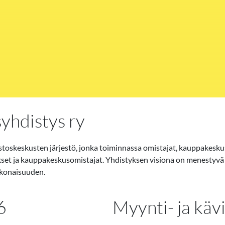
hdistys ry
skeskusten järjestö, jonka toiminnassa omistajat, kauppakeskusj
t ja kauppakeskusomistajat. Yhdistyksen visiona on menestyvä j
okonaisuuden.
6
Myynti- ja käv