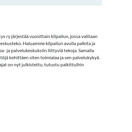
y järjestää vuosittain kilpailun, jossa valitaan
skusteko. Haluamme kilpailun avulla palkita ja
pa- ja palvelukeskuksiin liittyviä tekoja. Samalla
öjä kehittäen siten toimialaa ja sen palvelukykyä.
at on nyt julkistettu, tutustu palkittuihin