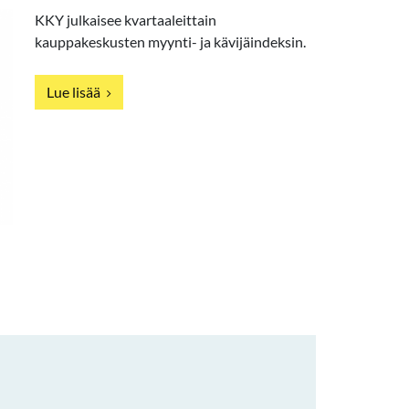
KKY julkaisee kvartaaleittain
kauppakeskusten myynti- ja kävijäindeksin.
Lue lisää