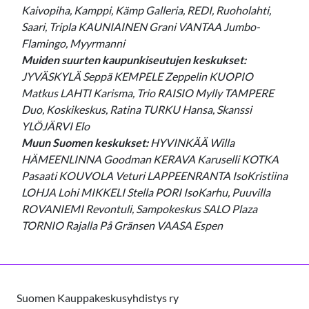
Kaivopiha, Kamppi, Kämp Galleria, REDI, Ruoholahti,
Saari, Tripla KAUNIAINEN Grani VANTAA Jumbo-
Flamingo, Myyrmanni
Muiden suurten kaupunkiseutujen keskukset:
JYVÄSKYLÄ Seppä KEMPELE Zeppelin KUOPIO
Matkus LAHTI Karisma, Trio RAISIO Mylly TAMPERE
Duo, Koskikeskus, Ratina TURKU Hansa, Skanssi
YLÖJÄRVI Elo
Muun Suomen keskukset:
HYVINKÄÄ Willa
HÄMEENLINNA Goodman KERAVA Karuselli KOTKA
Pasaati KOUVOLA Veturi LAPPEENRANTA IsoKristiina
LOHJA Lohi MIKKELI Stella PORI IsoKarhu, Puuvilla
ROVANIEMI Revontuli, Sampokeskus SALO Plaza
TORNIO Rajalla På Gränsen VAASA Espen
Suomen Kauppakeskusyhdistys ry