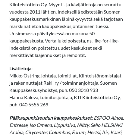
Kiinteistötieto Oy. Myynti- ja kävijätietoja on seurattu
vuodesta 2011 lähtien. Indekseillä edistetään Suomen
kauppakeskusmarkkinan läpinäkyvyyttä sekä tarjotaan
markkinatietoa kauppakeskusjohtamisen tueksi.
Uusimmassa päivityksessä on mukana 50
kauppakeskusta. Vertailukelpoisesta, ns. like-for-like-
indeksistä on poistettu uudet keskukset sekä
merkittävät laajennukset ja remontit.
Lisätietoja:
Mikko Östring, johtaja, toimitilat, Kiinteistönomistajat
ja rakennuttajat Rakli ry / toiminnanjohtaja, Suomen
Kauppakeskusyhdistys, puh. 050 3018 933
Hanna Kaleva, toimitusjohtaja, KTI Kiinteistötieto Oy,
puh. 040 5555 269
Pääkaupunkiseudun kauppakeskukset:
ESPOO Ainoa,
Entresse, Iso Omena, Lippulaiva, Niitty, Sello HELSINKI
Arabia, Citycenter, Columbus, Forum, Hertsi, Itis, Kaari,