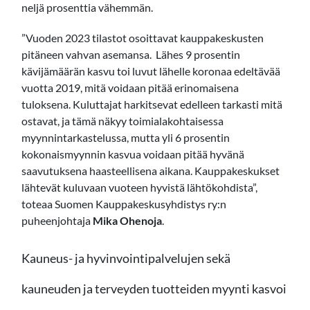
neljä prosenttia vähemmän.
”Vuoden 2023 tilastot osoittavat kauppakeskusten
pitäneen vahvan asemansa. Lähes 9 prosentin
kävijämäärän kasvu toi luvut lähelle koronaa edeltävää
vuotta 2019, mitä voidaan pitää erinomaisena
tuloksena. Kuluttajat harkitsevat edelleen tarkasti mitä
ostavat, ja tämä näkyy toimialakohtaisessa
myynnintarkastelussa, mutta yli 6 prosentin
kokonaismyynnin kasvua voidaan pitää hyvänä
saavutuksena haasteellisena aikana. Kauppakeskukset
lähtevät kuluvaan vuoteen hyvistä lähtökohdista”,
toteaa Suomen Kauppakeskusyhdistys ry:n
puheenjohtaja
Mika Ohenoja
.
Kauneus- ja hyvinvointipalvelujen sekä
kauneuden ja terveyden tuotteiden myynti kasvoi