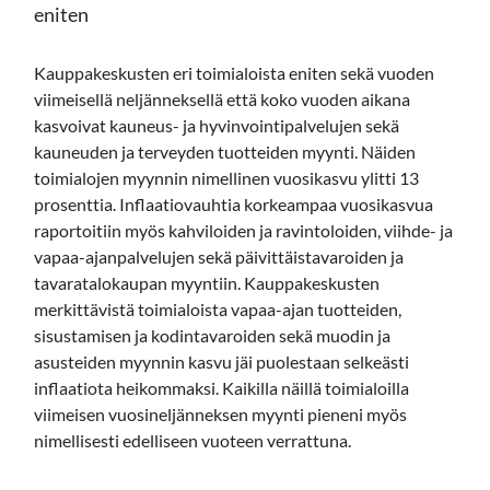
eniten
Kauppakeskusten eri toimialoista eniten sekä vuoden
viimeisellä neljänneksellä että koko vuoden aikana
kasvoivat kauneus- ja hyvinvointipalvelujen sekä
kauneuden ja terveyden tuotteiden myynti. Näiden
toimialojen myynnin nimellinen vuosikasvu ylitti 13
prosenttia. Inflaatiovauhtia korkeampaa vuosikasvua
raportoitiin myös kahviloiden ja ravintoloiden, viihde- ja
vapaa-ajanpalvelujen sekä päivittäistavaroiden ja
tavaratalokaupan myyntiin. Kauppakeskusten
merkittävistä toimialoista vapaa-ajan tuotteiden,
sisustamisen ja kodintavaroiden sekä muodin ja
asusteiden myynnin kasvu jäi puolestaan selkeästi
inflaatiota heikommaksi. Kaikilla näillä toimialoilla
viimeisen vuosineljänneksen myynti pieneni myös
nimellisesti edelliseen vuoteen verrattuna.