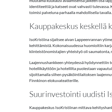
muutama kuukausi avaamisensa jälkeen osa lapp
identiteettiä ja katseet ovat vahvasti tulevassa.
toimisi palveluna parhaalla mahdollisella tavalla.
Kauppakeskus keskellä 
IsoKristiina sijaitsee aivan Lappeenrannan ytime
kehittämistä. Kokonaisuudessa huomioitiin karjal
kiinteistönomistajien yhteistyö oli saumatonta, 
Laajennushankkeen yhteydessä hyödynnettiin teho
hotellikäyttöön ja hotellilta puolestaan vapautui
sijoittamalla siihen pysäköintilaitoksen laajennus
Finnkinon elokuvateatterille.
Suurinvestointi uudisti I
Kauppakeskus IsoKristiinan mittava kehityshanke