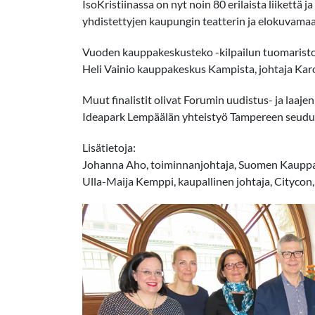
IsoKristiinassa on nyt noin 80 erilaista liikettä
yhdistettyjen kaupungin teatterin ja elokuvamaa
Vuoden kauppakeskusteko -kilpailun tuomaristoss
Heli Vainio kauppakeskus Kampista, johtaja Karol
Muut finalistit olivat Forumin uudistus- ja laajen
Ideapark Lempäälän yhteistyö Tampereen seudun
Lisätietoja:
Johanna Aho, toiminnanjohtaja, Suomen Kauppa
Ulla-Maija Kemppi, kaupallinen johtaja, Cityco