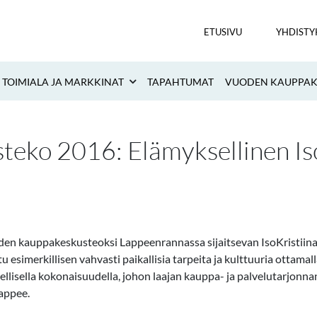
ETUSIVU
YHDISTY
TOIMIALA JA MARKKINAT
TAPAHTUMAT
VUODEN KAUPPAKE
eko 2016: Elämyksellinen Is
n kauppakeskusteoksi Lappeenrannassa sijaitsevan IsoKristiina
simerkillisen vahvasti paikallisia tarpeita ja kulttuuria ottamall
ksellisella kokonaisuudella, johon laajan kauppa- ja palvelutarjon
appee.