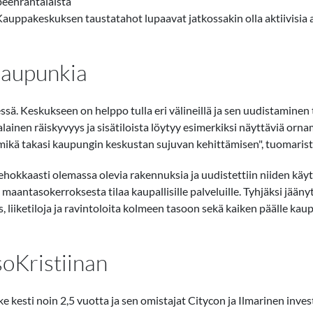
eenrantalaista
 Kauppakeskuksen taustatahot lupaavat jatkossakin olla aktiivisia as
kaupunkia
ssä. Keskukseen on helppo tulla eri välineillä ja sen uudistamine
ainen räiskyvyys ja sisätiloista löytyy esimerkiksi näyttäviä orna
mikä takasi kaupungin keskustan sujuvan kehittämisen", tuomaristo 
kkaasti olemassa olevia rakennuksia ja uudistettiin niiden käyttö
 maantasokerroksesta tilaa kaupallisille palveluille. Tyhjäksi jään
, liiketiloja ja ravintoloita kolmeen tasoon sekä kaiken päälle kau
soKristiinan
 kesti noin 2,5 vuotta ja sen omistajat Citycon ja Ilmarinen inve