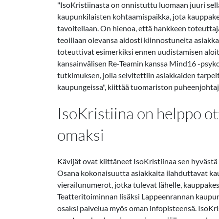
"IsoKristiinasta on onnistuttu luomaan juuri sel
kaupunkilaisten kohtaamispaikka, jota kauppak
tavoitellaan. On hienoa, että hankkeen toteuttaj
teoillaan olevansa aidosti kiinnostuneita asiakkai
toteuttivat esimerkiksi ennen uudistamisen aloi
kansainvälisen Re-Teamin kanssa Mind16 -psyk
tutkimuksen, jolla selvitettiin asiakkaiden tarpeit
kaupungeissa", kiittää tuomariston puheenjohta
IsoKristiina on helppo o
omaksi
Kävijät ovat kiittäneet IsoKristiinaa sen hyväst
Osana kokonaisuutta asiakkaita ilahduttavat ka
vierailunumerot, jotka tulevat lähelle, kauppakes
Teatteritoiminnan lisäksi Lappeenrannan kaupu
osaksi palvelua myös oman infopisteensä. IsoKris