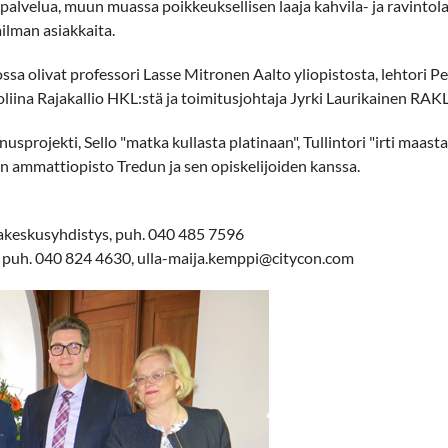
 ja palvelua, muun muassa poikkeuksellisen laaja kahvila- ja ravint
ilman asiakkaita.
a olivat professori Lasse Mitronen Aalto yliopistosta, lehtori 
iina Rajakallio HKL:stä ja toimitusjohtaja Jyrki Laurikainen RAKL
nusprojekti, Sello "matka kullasta platinaan", Tullintori "irti maast
 ammattiopisto Tredun ja sen opiskelijoiden kanssa.
keskusyhdistys, puh. 040 485 7596
n, puh. 040 824 4630, ulla-maija.kemppi@citycon.com