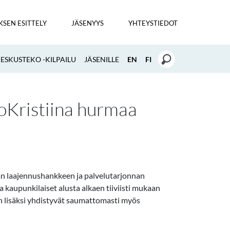
KSEN ESITTELY
JÄSENYYS
YHTEYSTIEDOT
SKUSTEKO -KILPAILU
JÄSENILLE
EN
FI
oKristiina hurmaa
n laajennushankkeen ja palvelutarjonnan
a kaupunkilaiset alusta alkaen tiiviisti mukaan
nan lisäksi yhdistyvät saumattomasti myös