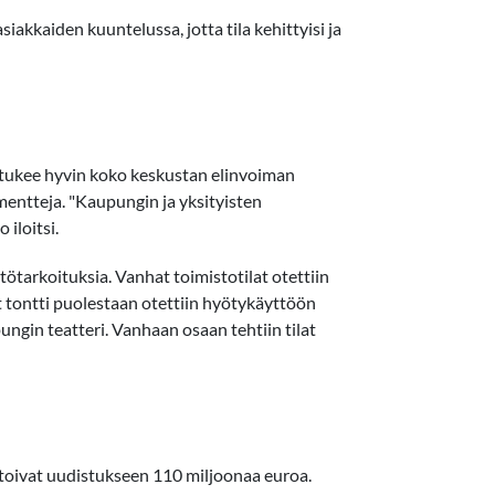
iakkaiden kuuntelussa, jotta tila kehittyisi ja
n tukee hyvin koko keskustan elinvoiman
mentteja. "Kaupungin ja yksityisten
iloitsi.
tarkoituksia. Vanhat toimistotilat otettiin
yt tontti puolestaan otettiin hyötykäyttöön
pungin teatteri. Vanhaan osaan tehtiin tilat
stoivat uudistukseen 110 miljoonaa euroa.