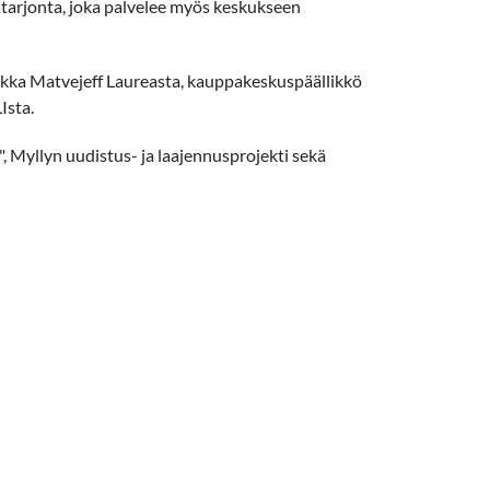
olatarjonta, joka palvelee myös keskukseen
Pekka Matvejeff Laureasta, kauppakeskuspäällikkö
Ista.
a", Myllyn uudistus- ja laajennusprojekti sekä