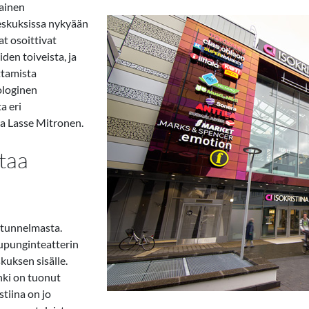
lainen
eskuksissa nykyään
at osoittivat
den toiveista, ja
ttamista
ologinen
a eri
ja Lasse Mitronen.
ttaa
ä tunnelmasta.
upunginteatterin
kuksen sisälle.
nki on tuonut
tiina on jo