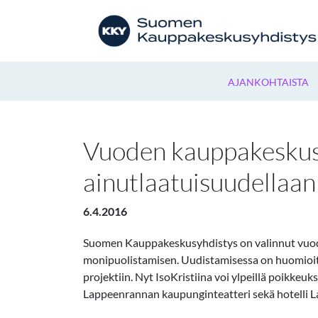
AJANKOHTAISTA
Vuoden kauppakeskust
ainutlaatuisuudellaan
6.4.2016
Suomen Kauppakeskusyhdistys on valinnut vuode
monipuolistamisen. Uudistamisessa on huomioitu e
projektiin. Nyt IsoKristiina voi ylpeillä poikkeu
Lappeenrannan kaupunginteatteri sekä hotelli L