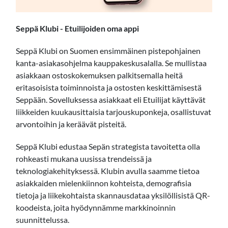
Seppä Klubi - Etuilijoiden oma appi
Seppä Klubi on Suomen ensimmäinen pistepohjainen
kanta-asiakasohjelma kauppakeskusalalla. Se mullistaa
asiakkaan ostoskokemuksen palkitsemalla heitä
eritasoisista toiminnoista ja ostosten keskittämisestä
Seppään. Sovelluksessa asiakkaat eli Etuilijat käyttävät
liikkeiden kuukausittaisia tarjouskuponkeja, osallistuvat
arvontoihin ja keräävät pisteitä.
Seppä Klubi edustaa Sepän strategista tavoitetta olla
rohkeasti mukana uusissa trendeissä ja
teknologiakehityksessä. Klubin avulla saamme tietoa
asiakkaiden mielenkiinnon kohteista, demografisia
tietoja ja liikekohtaista skannausdataa yksilöllisistä QR-
koodeista, joita hyödynnämme markkinoinnin
suunnittelussa.