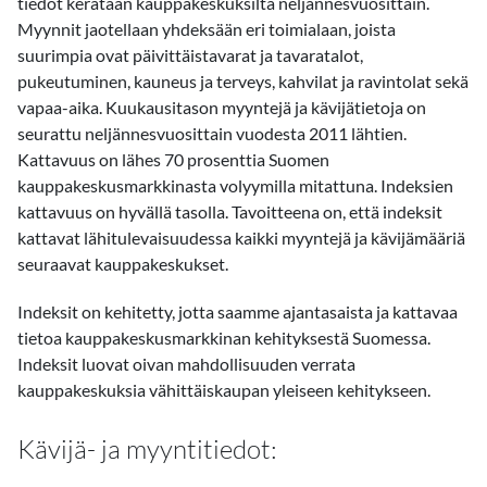
tiedot kerätään kauppakeskuksilta neljännesvuosittain.
Myynnit jaotellaan yhdeksään eri toimialaan, joista
suurimpia ovat päivittäistavarat ja tavaratalot,
pukeutuminen, kauneus ja terveys, kahvilat ja ravintolat sekä
vapaa-aika. Kuukausitason myyntejä ja kävijätietoja on
seurattu neljännesvuosittain vuodesta 2011 lähtien.
Kattavuus on lähes 70 prosenttia Suomen
kauppakeskusmarkkinasta volyymilla mitattuna. Indeksien
kattavuus on hyvällä tasolla. Tavoitteena on, että indeksit
kattavat lähitulevaisuudessa kaikki myyntejä ja kävijämääriä
seuraavat kauppakeskukset.
Indeksit on kehitetty, jotta saamme ajantasaista ja kattavaa
tietoa kauppakeskusmarkkinan kehityksestä Suomessa.
Indeksit luovat oivan mahdollisuuden verrata
kauppakeskuksia vähittäiskaupan yleiseen kehitykseen.
Kävijä- ja myyntitiedot: