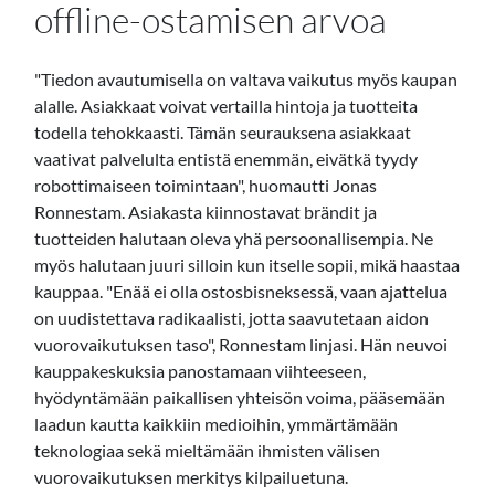
offline-ostamisen arvoa
"Tiedon avautumisella on valtava vaikutus myös kaupan
alalle. Asiakkaat voivat vertailla hintoja ja tuotteita
todella tehokkaasti. Tämän seurauksena asiakkaat
vaativat palvelulta entistä enemmän, eivätkä tyydy
robottimaiseen toimintaan", huomautti Jonas
Ronnestam. Asiakasta kiinnostavat brändit ja
tuotteiden halutaan oleva yhä persoonallisempia. Ne
myös halutaan juuri silloin kun itselle sopii, mikä haastaa
kauppaa. "Enää ei olla ostosbisneksessä, vaan ajattelua
on uudistettava radikaalisti, jotta saavutetaan aidon
vuorovaikutuksen taso", Ronnestam linjasi. Hän neuvoi
kauppakeskuksia panostamaan viihteeseen,
hyödyntämään paikallisen yhteisön voima, pääsemään
laadun kautta kaikkiin medioihin, ymmärtämään
teknologiaa sekä mieltämään ihmisten välisen
vuorovaikutuksen merkitys kilpailuetuna.