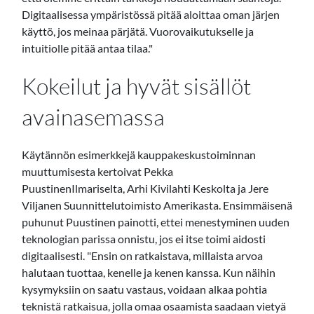
Digitaalisessa ympäristössä pitää aloittaa oman järjen
käyttö, jos meinaa pärjätä. Vuorovaikutukselle ja
intuitiolle pitää antaa tilaa."
Kokeilut ja hyvät sisällöt
avainasemassa
Käytännön esimerkkejä kauppakeskustoiminnan
muuttumisesta kertoivat Pekka
PuustinenIlmariselta, Arhi Kivilahti Keskolta ja Jere
Viljanen Suunnittelutoimisto Amerikasta. Ensimmäisenä
puhunut Puustinen painotti, ettei menestyminen uuden
teknologian parissa onnistu, jos ei itse toimi aidosti
digitaalisesti. "Ensin on ratkaistava, millaista arvoa
halutaan tuottaa, kenelle ja kenen kanssa. Kun näihin
kysymyksiin on saatu vastaus, voidaan alkaa pohtia
teknistä ratkaisua, jolla omaa osaamista saadaan vietyä