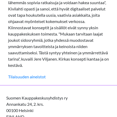
lähemmäs sopivia ratkaisuja ja voidaan hakea suuntaa",
Kivilahti opasti ja sanoi, että hyvät digitaaliset palvelut
ovat tapa houkutella uusia, vaativia asiakkaita, joita
ohjaavat myönteiset kokemukset verkossa.
Kiinnostavat konseptit ja sisällöt eivät synny yksin
kauppakeskuksen toimesta. "Mukaan tarvitaan laajat
joukot sidosryhmiä, jotka yhdessä muodostavat
ymmärryksen tavoitteista ja keinoista niiden
saavuttamiseksi. Tästä syntyy yhteinen ja ymmärrettävä
tarina", kuvaili Jere Viljanen. Kirkas konsepti kantaa ja on
kestävä.
Tilaisuuden aineistot
Suomen Kauppakeskusyhdistys ry
Annankatu 24, 2. krs.
00100 Helsinki
FINLAND