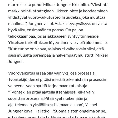
murroksesta puhui Mikael Jungner Kreabilta. "Viestintä,
markkinointi, strateginen liikkeenjohto ja koodaaminen
yhdistyvät vuorovaikutusteollisuudeksi, joka muuttaa
maailmaa", Jungner visioi. Asiakastyytyväisyys on vasta
hyvä alku, ensimmäinen porras. On paljon
tehokkaampaa, jos asiakkaaseen syntyy tunneside.
Yhteisen tarkoituksen löytyminen vie vielä pidemmälle.
"Kun tunne on vahva, asiakas ei vaihda vain siksi, että
saisi muualta parempaa ja halvempaa", muistutti Mikael
Jungner.
Vuorovaikutus ei saa olla vain yksi osa prosessia.
Työntekijöiden ei pitäisi miettiä tekemistään prosessin
vaiheena, vaan pyrkiä tarjoamaan ratkaisuja.
"Työntekijän pitää ajatella itsenäisesti, eikä vain
suorittaa prosessia. Pitää kyetä tekemään ja
ajattelemaan yksilöllisesti samaan aikaan", Mikael
Jungner kuvaili ja jatkoi: "Suomalaisten ongelma on se,
että olemme erittäin tarkkoja noudattamaan sääntöjä.