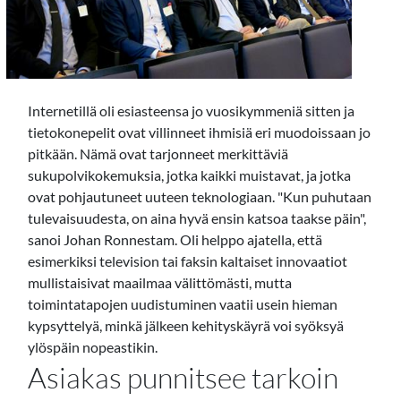
Internetillä oli esiasteensa jo vuosikymmeniä sitten ja
tietokonepelit ovat villinneet ihmisiä eri muodoissaan jo
pitkään. Nämä ovat tarjonneet merkittäviä
sukupolvikokemuksia, jotka kaikki muistavat, ja jotka
ovat pohjautuneet uuteen teknologiaan. "Kun puhutaan
tulevaisuudesta, on aina hyvä ensin katsoa taakse päin",
sanoi Johan Ronnestam. Oli helppo ajatella, että
esimerkiksi television tai faksin kaltaiset innovaatiot
mullistaisivat maailmaa välittömästi, mutta
toimintatapojen uudistuminen vaatii usein hieman
kypsyttelyä, minkä jälkeen kehityskäyrä voi syöksyä
ylöspäin nopeastikin.
Asiakas punnitsee tarkoin