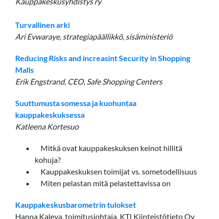
Kauppakeskusyhdistys ry
Turvallinen arki
Ari Evwaraye, strategiapäällikkö, sisäministeriö
Reducing Risks and increasint Security in Shopping
Malls
Erik Engstrand, CEO, Safe Shopping Centers
Suuttumusta somessa ja kuohuntaa
kauppakeskuksessa
Katleena Kortesuo
Mitkä ovat kauppakeskuksen keinot hillitä
kohuja?
Kauppakeskuksen toimijat vs. sometodellisuus
Miten pelastan mitä pelastettavissa on
Kauppakeskusbarometrin tulokset
Hanna Kaleva, toimitusjohtaja, KTI Kiinteistötieto Oy